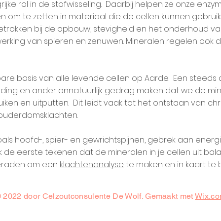
ijke rol in de stofwisseling. Daarbij helpen ze onze enzy
n om te zetten in materiaal die de cellen kunnen gebru
betrokken bij de opbouw, stevigheid en het onderhoud v
erking van spieren en zenuwen. Mineralen regelen ook d
e basis van alle levende cellen op Aarde. Een steeds dr
eding en ander onnatuurlijk gedrag maken dat we de mine
ken en uitputten. Dit leidt vaak tot het ontstaan van ch
uderdomsklachten.
als hoofd-, spier- en gewrichtspijnen, gebrek aan energi
k de eerste tekenen dat de mineralen in je cellen uit balan
geraden om een
klachtenanalyse
te maken en in kaart te
 2022 door Celzoutconsulente De Wolf. Gemaakt met
Wix.c