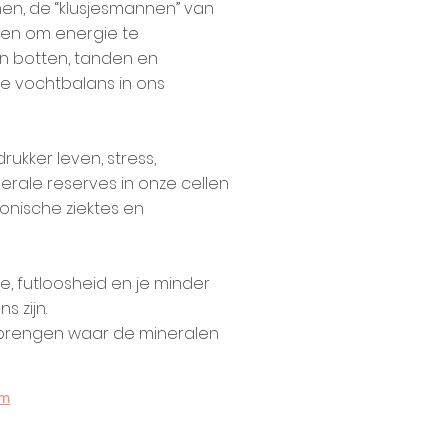
men, de “klusjesmannen” van
iken om energie te
an botten, tanden en
e vochtbalans in ons
ukker leven, stress,
rale reserves in onze cellen
ronische ziektes en
e, futloosheid en je minder
s zijn.
 brengen waar de mineralen
om