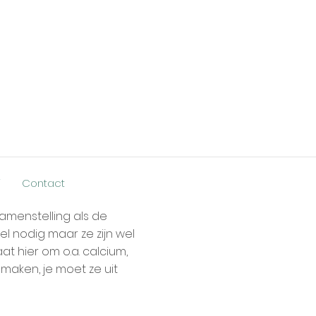
j
Contact
amenstelling als de
l nodig maar ze zijn wel
 hier om o.a. calcium,
maken, je moet ze uit